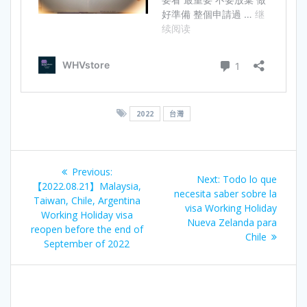
2022
台灣
文
Previous
Previous:
Next
Next:
Todo lo que
章
post:
【2022.08.21】Malaysia,
post:
necesita saber sobre la
Taiwan, Chile, Argentina
visa Working Holiday
导
Working Holiday visa
Nueva Zelanda para
reopen before the end of
Chile
航
September of 2022