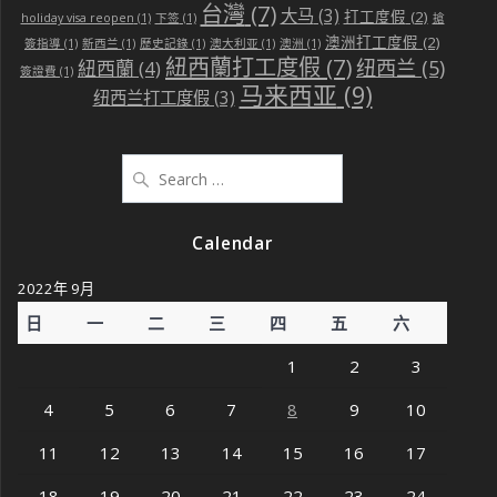
台灣
(7)
大马
(3)
打工度假
(2)
holiday visa reopen
(1)
下签
(1)
搶
澳洲打工度假
(2)
簽指導
(1)
新西兰
(1)
歷史記錄
(1)
澳大利亚
(1)
澳洲
(1)
紐西蘭打工度假
(7)
纽西兰
(5)
紐西蘭
(4)
簽證費
(1)
马来西亚
(9)
纽西兰打工度假
(3)
Search
for:
Calendar
2022年 9月
日
一
二
三
四
五
六
1
2
3
4
5
6
7
8
9
10
11
12
13
14
15
16
17
18
19
20
21
22
23
24