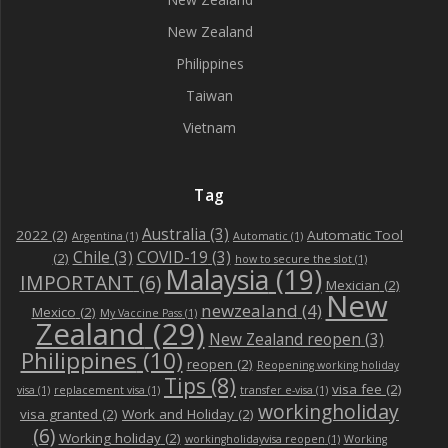
New Zealand
Philippines
Taiwan
Vietnam
Tag
Australia
(3)
2022
(2)
Automatic Tool
Argentina
(1)
Automatic
(1)
Chile
(3)
COVID-19
(3)
(2)
how to secure the slot
(1)
Malaysia
(19)
IMPORTANT
(6)
Mexician
(2)
New
newzealand
(4)
Mexico
(2)
My Vaccine Pass
(1)
Zealand
(29)
New Zealand reopen
(3)
Philippines
(10)
reopen
(2)
Reopening working holiday
Tips
(8)
visa fee
(2)
visa
(1)
replacement visa
(1)
transfer e-visa
(1)
workingholiday
visa granted
(2)
Work and Holiday
(2)
(6)
Working holiday
(2)
workingholidayvisa reopen
(1)
Working