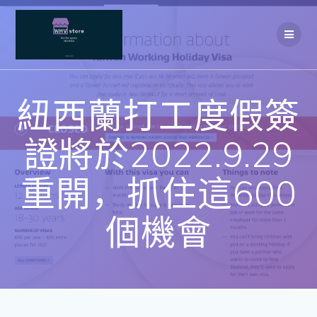
Skip
to
content
紐西蘭打工度假簽
證將於2022.9.29
重開，抓住這600
個機會