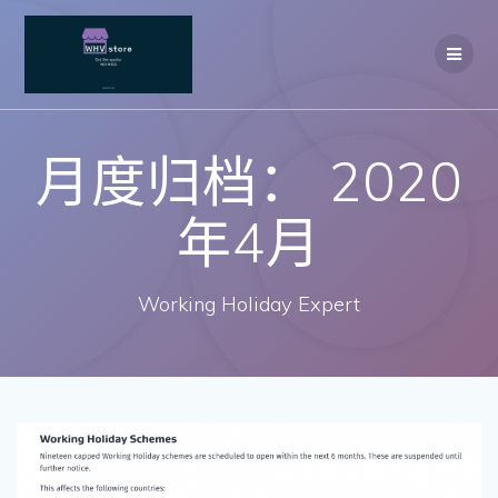
Skip
to
content
月度归档：
2020
年4月
Working Holiday Expert