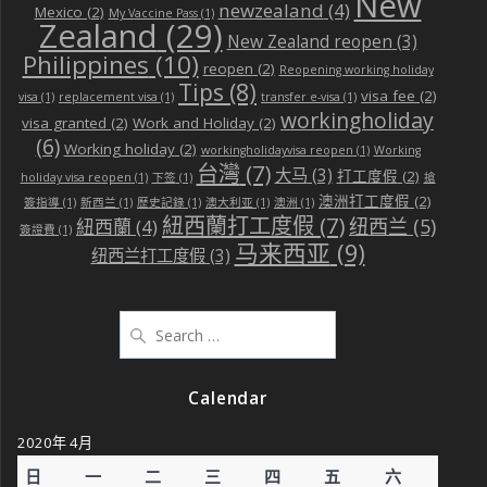
New
newzealand
(4)
Mexico
(2)
My Vaccine Pass
(1)
Zealand
(29)
New Zealand reopen
(3)
Philippines
(10)
reopen
(2)
Reopening working holiday
Tips
(8)
visa fee
(2)
visa
(1)
replacement visa
(1)
transfer e-visa
(1)
workingholiday
visa granted
(2)
Work and Holiday
(2)
(6)
Working holiday
(2)
workingholidayvisa reopen
(1)
Working
台灣
(7)
大马
(3)
打工度假
(2)
holiday visa reopen
(1)
下签
(1)
搶
澳洲打工度假
(2)
簽指導
(1)
新西兰
(1)
歷史記錄
(1)
澳大利亚
(1)
澳洲
(1)
紐西蘭打工度假
(7)
纽西兰
(5)
紐西蘭
(4)
簽證費
(1)
马来西亚
(9)
纽西兰打工度假
(3)
Search
for:
Calendar
2020年 4月
日
一
二
三
四
五
六