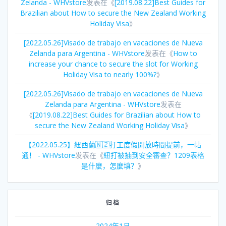
Zelanda - WHVstore
发表在《
[2019.08.22]Best Guides for
Brazilian about How to secure the New Zealand Working
Holiday Visa
》
[2022.05.26]Visado de trabajo en vacaciones de Nueva
Zelanda para Argentina - WHVstore
发表在《
How to
increase your chance to secure the slot for Working
Holiday Visa to nearly 100%?
》
[2022.05.26]Visado de trabajo en vacaciones de Nueva
Zelanda para Argentina - WHVstore
发表在
《
[2019.08.22]Best Guides for Brazilian about How to
secure the New Zealand Working Holiday Visa
》
【2022.05.25】紐西蘭🇳🇿打工度假開放時間提前，一帖
通！ - WHVstore
发表在《
紐打被抽到安全審查？1209表格
是什麼，怎麼填？
》
归档
2024年1月