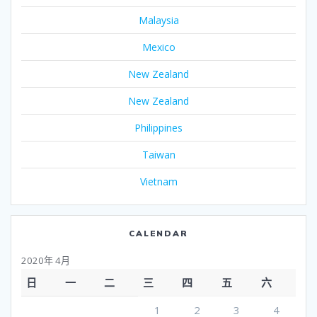
Malaysia
Mexico
New Zealand
New Zealand
Philippines
Taiwan
Vietnam
CALENDAR
2020年 4月
日
一
二
三
四
五
六
1
2
3
4