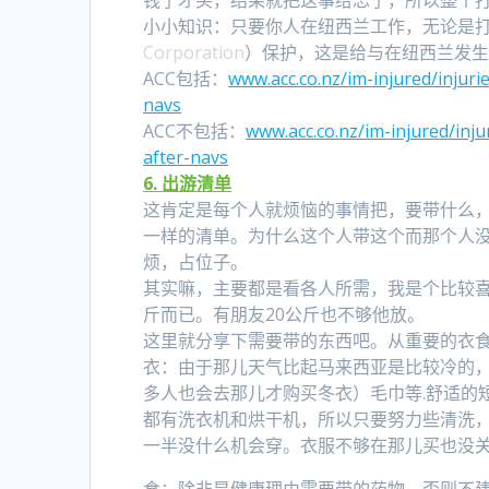
钱了才买，结果就把这事给忘了，所以整个
小小知识：只要你人在纽西兰工作，无论是打
Corporation
）保护，这是给与在纽西兰发生
ACC包括：
www.acc.co.nz/im-injured/injur
navs
ACC不包括：
www.acc.co.nz/im-injured/inj
after-navs
6. 出游清单
这肯定是每个人就烦恼的事情把，要带什么
一样的清单。为什么这个人带这个而那个人
烦，占位子。
其实嘛，主要都是看各人所需，我是个比较
斤而已。有朋友20公斤也不够他放。
这里就分享下需要带的东西吧。从重要的衣
衣：由于那儿天气比起马来西亚是比较冷的，所
多人也会去那儿才购买冬衣）毛巾等.舒适的
都有洗衣机和烘干机，所以只要努力些清洗，
一半没什么机会穿。衣服不够在那儿买也没关