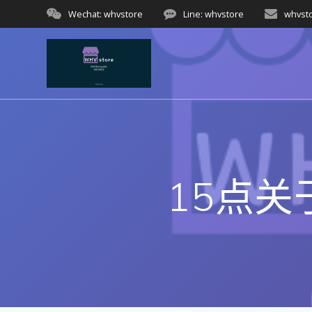
Skip
Wechat: whvstore
Line: whvstore
whvst
to
content
15点