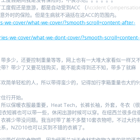
打工度假期间我是没有保险的，不良示范。。。。。。
工度假还是旅游，都是自动受到ACC （
Accident Compensatio
意外时的保险。但是生病就不涵括在这ACC的范围内。
ies-we-cover/what-we-cover/?smooth-scroll=content-after-
uries-we-cover/what-we-dont-cover/?smooth-scroll=content-
，带多少，还要控制重量等等，网上也有一大堆大家看似一样又
没带？带少了又要花钱购买，能不能卖得到还不知，带多了就麻
喜欢简单轻松的人，所以带得蛮少的，记得加行李箱重量也大约9
食住行开始。
以保暖衣服最重要，Heat Tech，长裤长袖，外套，冬衣（
短衣短裤也可以带一些，休闲出游时候可以穿。在纽西兰很多住
衣裤少带没问题。我当时带了差不多整10套衣物吧，不过大约
系，NZD10也可以买到不错的衣裤了。