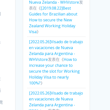
Nueva Zelanda - WHVstore
发
表在《
[2019.08.22]Best
回
Guides for Brazilian about
How to secure the New
Zealand Working Holiday
Visa
》
[2022.05.26]Visado de trabajo
好
en vacaciones de Nueva
Zelanda para Argentina -
WHVstore
发表在《
How to
increase your chance to
secure the slot for Working
Holiday Visa to nearly
只
100%?
》
而
[2022.05.26]Visado de trabajo
en vacaciones de Nueva
竞
Zelanda para Argentina -