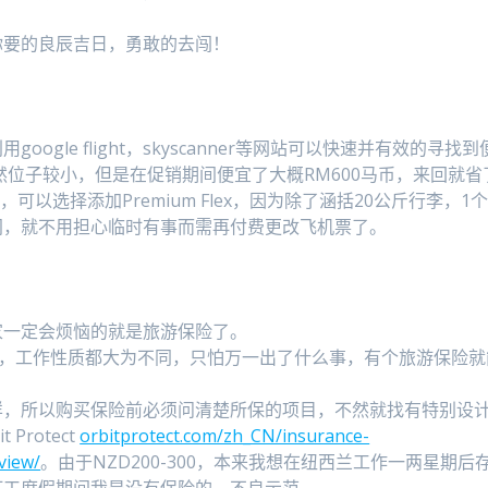
你要的良辰吉日，勇敢的去闯！
gle flight，skyscanner等网站可以快速并有效的寻找到
虽然位子较小，但是在促销期间便宜了大概RM600马币，来回就省
可以选择添加Premium Flex，因为除了涵括20公斤行李，1
间，就不用担心临时有事而需再付费更改飞机票了。
家一定会烦恼的就是旅游保险了。
境，工作性质都大为不同，只怕万一出了什么事，有个旅游保险就
样，所以购买保险前必须问清楚所保的项目，不然就找有特别设
rotect
orbitprotect.com/zh_CN/insurance-
view/
。由于NZD200-300，本来我想在纽西兰工作一两星期后