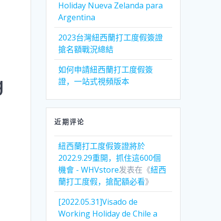
Holiday Nueva Zelanda para
Argentina
2023台灣紐西蘭打工度假簽證
搶名額戰況總結
如何申請紐西蘭打工度假簽
g
證，一站式視頻版本
近期评论
紐西蘭打工度假簽證將於
2022.9.29重開，抓住這600個
機會 - WHVstore
发表在《
紐西
蘭打工度假，搶配額必看
》
[2022.05.31]Visado de
Working Holiday de Chile a