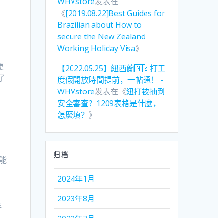
WHVstore
发表在
《
[2019.08.22]Best Guides for
Brazilian about How to
secure the New Zealand
Working Holiday Visa
》
便
【2022.05.25】紐西蘭🇳🇿打工
了
度假開放時間提前，一帖通！ -
个
WHVstore
发表在《
紐打被抽到
安全審查？1209表格是什麼，
怎麼填？
》
归档
能
2024年1月
计
2023年8月
存