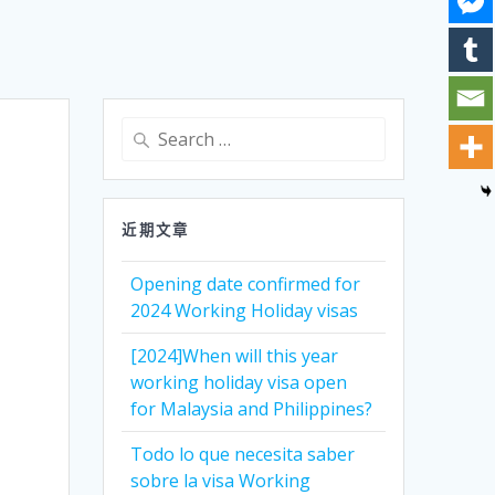
Search
for:
近期文章
Opening date confirmed for
2024 Working Holiday visas
[2024]When will this year
working holiday visa open
for Malaysia and Philippines?
Todo lo que necesita saber
sobre la visa Working