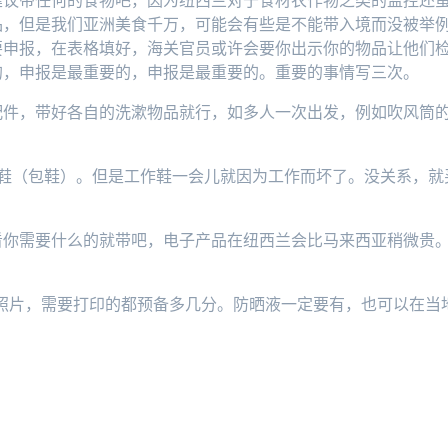
建议带任何的食物吧，因为纽西兰对于食材农作物之类的监控还
品，但是我们亚洲美食千万，可能会有些是不能带入境而没被举
要申报，在表格填好，海关官员或许会要你出示你的物品让他们
的，申报是最重要的，申报是最重要的。重要的事情写三次。
配件，带好各自的洗漱物品就行，如多人一次出发，例如吹风筒
作鞋（包鞋）。但是工作鞋一会儿就因为工作而坏了。没关系，就
看你需要什么的就带吧，电子产品在纽西兰会比马来西亚稍微贵
照片，需要打印的都预备多几分。防晒液一定要有，也可以在当