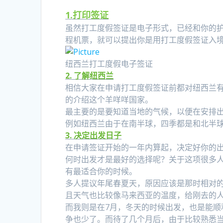
1.打印签证
虽然打工度假签证是电子形式，已经和你的
程机票，就可以提出你是用打工度假签证入
纽西兰打工度假电子签证
2. 了解纽西兰
相信大家在申请打工度假签证前都对纽西兰
的介绍这个羊咩咩国家。
最主要的是要知道当地的气候，以便在安排
例如纽西兰由于在南半球，四季都是和北半
3. 决定出发日子
在申请签证开始的一年内算起，决定好你的
何时出发才是最好的选择呢？关于这项很多
有最适合你的时候。
多人提议年尾春夏天，原因应该是那时相对
且天气也比较像马来西亚的温度，给刚去的
而我则是在7月，冬天的时候出发，也是能
争也少了。而待了几个月后，由于比较熟悉