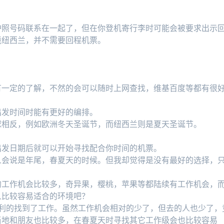
护照号码联系在一起了，但在你登机寄行李时可能会被要求出示
境纽西兰，并不需要回程机票。
有一定的了解，不然的会可以随时上网查找，维基百度等都有很
出发时间时能有更好的编排。
球相反，例如欧洲冬天圣诞节，而纽西兰则是夏天圣诞节。
出发日期后就可以开始寻找配合你时间的机票。
人会说是年尾，春夏天的时候。但我却觉得是没有最好的选择，
的工作机会比较多，奇异果，樱桃，苹果等都陆续有工作机会，
人比较容易适合的环境吧？
顺利的找到了工作。虽然工作机会相对的少了，但去的人也少了，
当地和朋友也比较多，在春夏天时寻找其它工作级会也比较容易