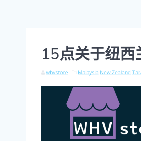
15点关于纽
whvstore
Malaysia
New Zealand
Tai