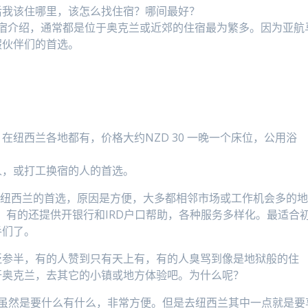
后我该住哪里，该怎么找住宿？哪间最好？
多住宿介绍，通常都是位于奥克兰或近郊的住宿最为繁多。因为亚航
假伙伴们的首选。
纽西兰各地都有，价格大约NZD 30 一晚一个床位，公用浴
人，或打工换宿的人的首选。
亚人初到纽西兰的首选，原因是方便，大多都相邻市场或工作机会多的
，有的还提供开银行和IRD户口帮助，各种服务多样化。最适合
手们了。
贬参半，有的人赞到只有天上有，有的人臭骂到像是地狱般的住
开奥克兰，去其它的小镇或地方体验吧。为什么呢？
，虽然是要什么有什么，非常方便。但是去纽西兰其中一点就是要