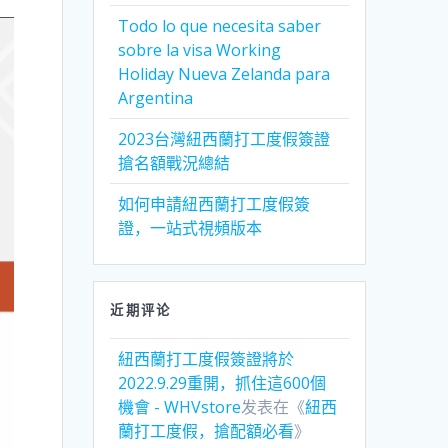
Todo lo que necesita saber
sobre la visa Working
Holiday Nueva Zelanda para
Argentina
2023台灣紐西蘭打工度假簽證
搶名額戰況總結
如何申請紐西蘭打工度假簽
證，一站式視頻版本
近期评论
紐西蘭打工度假簽證將於
2022.9.29重開，抓住這600個
機會 - WHVstore
发表在《
紐西
蘭打工度假，搶配額必看
》