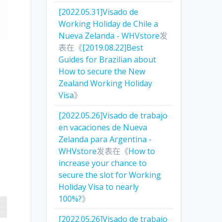
[2022.05.31]Visado de
Working Holiday de Chile a
Nueva Zelanda - WHVstore
发
表在《
[2019.08.22]Best
Guides for Brazilian about
How to secure the New
Zealand Working Holiday
Visa
》
[2022.05.26]Visado de trabajo
en vacaciones de Nueva
Zelanda para Argentina -
WHVstore
发表在《
How to
increase your chance to
secure the slot for Working
Holiday Visa to nearly
100%?
》
[2022.05.26]Visado de trabajo