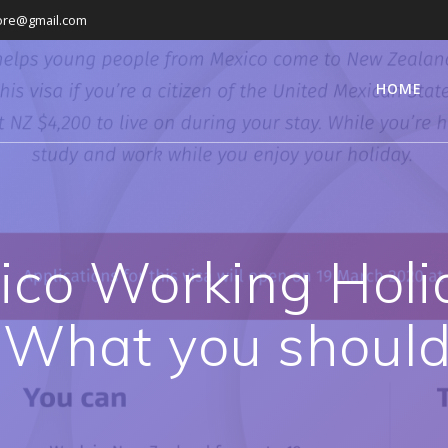
ore@gmail.com
HOME
ico Working Holi
 What you should