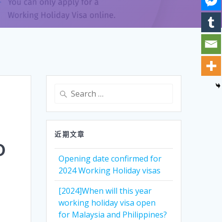
Search
for:
近期文章
o
Opening date confirmed for
2024 Working Holiday visas
[2024]When will this year
working holiday visa open
for Malaysia and Philippines?