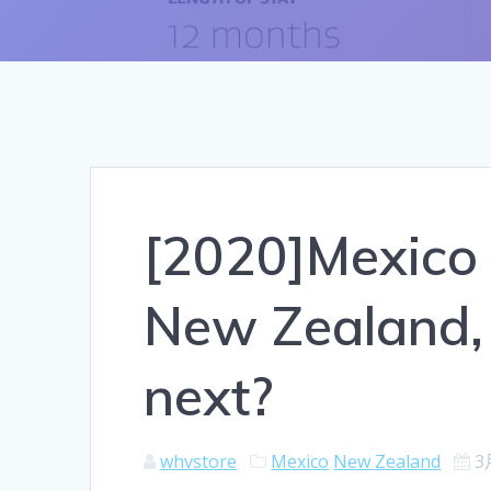
[2020]Mexico 
New Zealand,
next?
whvstore
Mexico
New Zealand
3