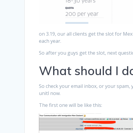
on 3.19, our all clients get the slot for Me
each year.
So after you guys get the slot, next questi
What should I d
So check your email inbox, or your spam, 
unitl now.
The first one will be like this: