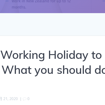
Working Holiday to
 What you should d
月 21, 2020
|
0