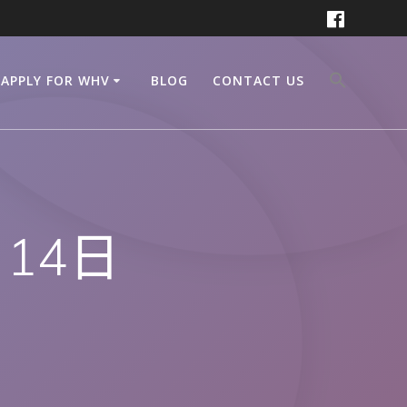
APPLY FOR WHV
BLOG
CONTACT US
月14日