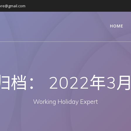
ore@gmail.com
HOME
归档：
2022年3
Working Holiday Expert