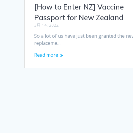
[How to Enter NZ] Vaccine
Passport for New Zealand
3月 14, 2022
So a lot of us have just been granted the ne
replaceme…
Read more