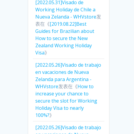
[2022.05.31]Visado de
Working Holiday de Chile a
Nueva Zelanda - WHVstore
发
表在《
[2019.08.22]Best
Guides for Brazilian about
How to secure the New
Zealand Working Holiday
Visa
》
[2022.05.26]Visado de trabajo
en vacaciones de Nueva
Zelanda para Argentina -
WHVstore
发表在《
How to
increase your chance to
secure the slot for Working
Holiday Visa to nearly
100%?
》
[2022.05.26]Visado de trabajo