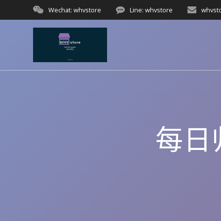
Skip
Wechat: whvstore
Line: whvstore
whvst
to
content
每日