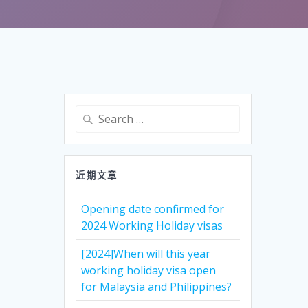
Search
for:
近期文章
Opening date confirmed for
2024 Working Holiday visas
[2024]When will this year
working holiday visa open
for Malaysia and Philippines?