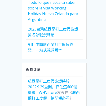
Todo lo que necesita saber
sobre la visa Working
Holiday Nueva Zelanda para
Argentina
2023台灣紐西蘭打工度假簽證
搶名額戰況總結
如何申請紐西蘭打工度假簽
證，一站式視頻版本
近期评论
紐西蘭打工度假簽證將於
2022.9.29重開，抓住這600個
機會 - WHVstore
发表在《
紐西
蘭打工度假，搶配額必看
》